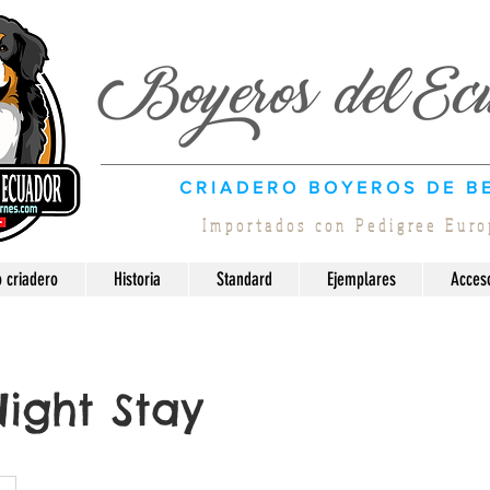
CRIADERO BOYEROS DE B
Importados con Pedigree Euro
 criadero
Historia
Standard
Ejemplares
Acces
ight Stay