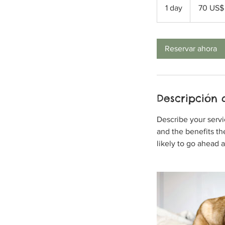
dólares
1 day
1
70 US$
estadouniden
d
a
Reservar ahora
Descripción d
Describe your servi
and the benefits th