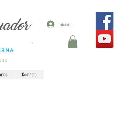
Iniciar sesión
ERNA
peo
orios
Contacto