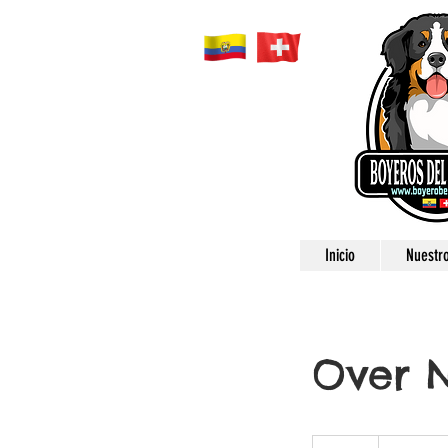
Inicio
Nuestro
Over N
70