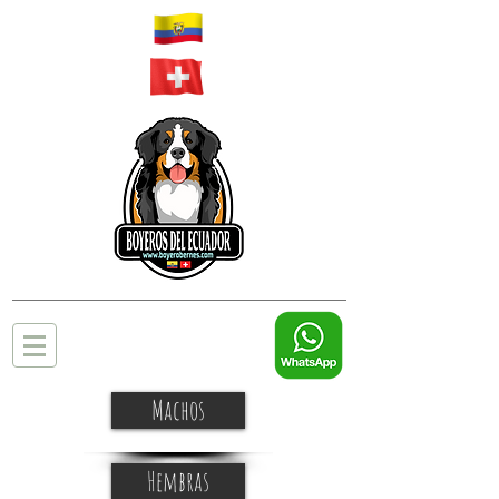
Machos
Hembras