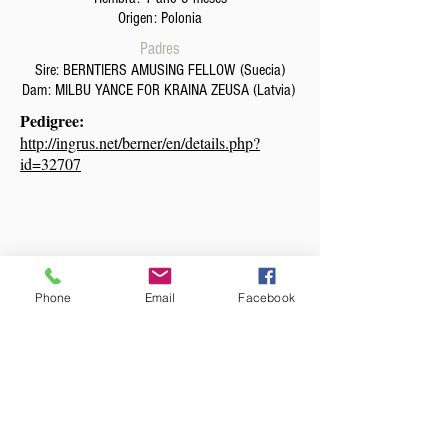
Origen: Polonia
Padres
Sire:
BERNTIERS AMUSING FELLOW
(Suecia)
Dam:
MILBU YANCE FOR KRAINA ZEUSA
(Latvia)
Pedigree:
http://ingrus.net/berner/en/details.php?
id=32707
Phone
Email
Facebook